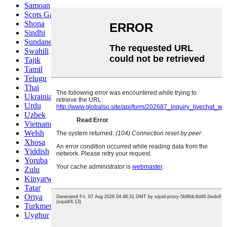
Samoan
Scots Gaelic
Shona
Sindhi
Sundanese
Swahili
Tajik
Tamil
Telugu
Thai
Ukrainian
Urdu
Uzbek
Vietnamese
Welsh
Xhosa
Yiddish
Yoruba
Zulu
Kinyarwanda
Tatar
Oriya
Turkmen
Uyghur