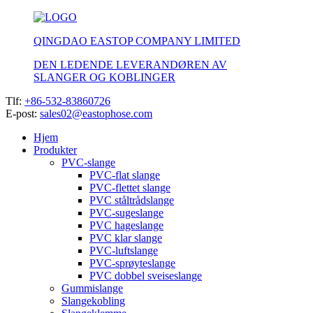
QINGDAO EASTOP COMPANY LIMITED
DEN LEDENDE LEVERANDØREN AV
SLANGER OG KOBLINGER
Tlf:
+86-532-83860726
E-post:
sales02@eastophose.com
Hjem
Produkter
PVC-slange
PVC-flat slange
PVC-flettet slange
PVC ståltrådslange
PVC-sugeslange
PVC hageslange
PVC klar slange
PVC-luftslange
PVC-sprøyteslange
PVC dobbel sveiseslange
Gummislange
Slangekobling