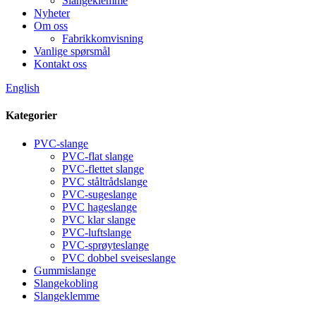
Slangeklemme
Nyheter
Om oss
Fabrikkomvisning
Vanlige spørsmål
Kontakt oss
English
Kategorier
PVC-slange
PVC-flat slange
PVC-flettet slange
PVC ståltrådslange
PVC-sugeslange
PVC hageslange
PVC klar slange
PVC-luftslange
PVC-sprøyteslange
PVC dobbel sveiseslange
Gummislange
Slangekobling
Slangeklemme