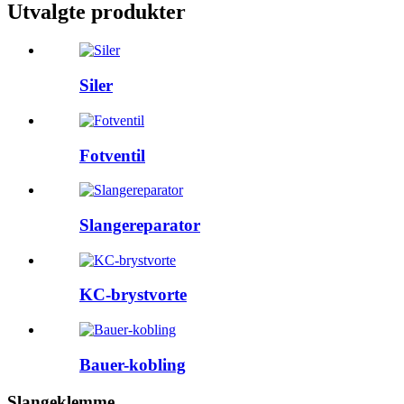
Utvalgte produkter
Siler
Fotventil
Slangereparator
KC-brystvorte
Bauer-kobling
Slangeklemme