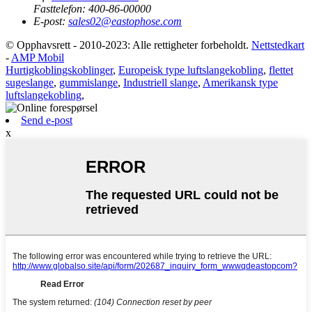
Fasttelefon:
400-86-00000
E-post:
sales02@eastophose.com
© Opphavsrett - 2010-2023: Alle rettigheter forbeholdt.
Nettstedkart
-
AMP Mobil
Hurtigkoblingskoblinger
,
Europeisk type luftslangekobling
,
flettet
sugeslange
,
gummislange
,
Industriell slange
,
Amerikansk type
luftslangekobling
,
Send e-post
x