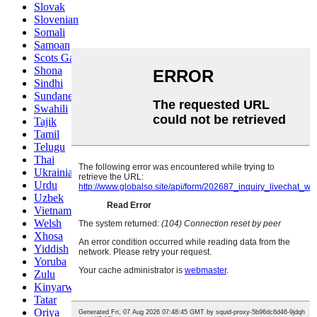
Slovak
Slovenian
Somali
Samoan
Scots Gaelic
Shona
Sindhi
Sundanese
Swahili
Tajik
Tamil
Telugu
Thai
Ukrainian
Urdu
Uzbek
Vietnamese
Welsh
Xhosa
Yiddish
Yoruba
Zulu
Kinyarwanda
Tatar
Oriya