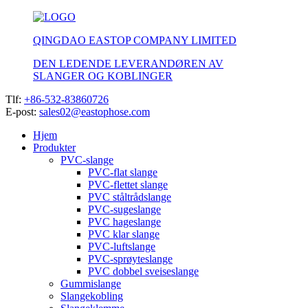
QINGDAO EASTOP COMPANY LIMITED
DEN LEDENDE LEVERANDØREN AV
SLANGER OG KOBLINGER
Tlf:
+86-532-83860726
E-post:
sales02@eastophose.com
Hjem
Produkter
PVC-slange
PVC-flat slange
PVC-flettet slange
PVC ståltrådslange
PVC-sugeslange
PVC hageslange
PVC klar slange
PVC-luftslange
PVC-sprøyteslange
PVC dobbel sveiseslange
Gummislange
Slangekobling