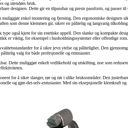
rs og utendørs bruk.
e designen. Dette gir en tilpassbar og presis passform, og passer til sla
liggjør enkel montering og fjerning. Den ergonomiske designen sikrer 
aften som denne klemmen gir, sikrer en pålitelig og langvarig tilkobling
k type også kjent for sin estetiske appell. Den slanke og kompakte design
etikk er viktig, for eksempel i husholdningssystemer eller offentlige rom.
itetsstandarder for å sikre jevn ytelse og pålitelighet. Den gjennomgår g
 pålitelig valg for både profesjonelle og entusiaster.
ar. Dette muliggjør enkelt vedlikehold og utskifting, noe som redusere
ffektiviteten.
nt for å sikre slanger, rør og rør i ulike bruksområder. Den justerbar
esjonelle og gjør-det-selv-entusiaster. Med sin eksepsjonelle klemkraft og