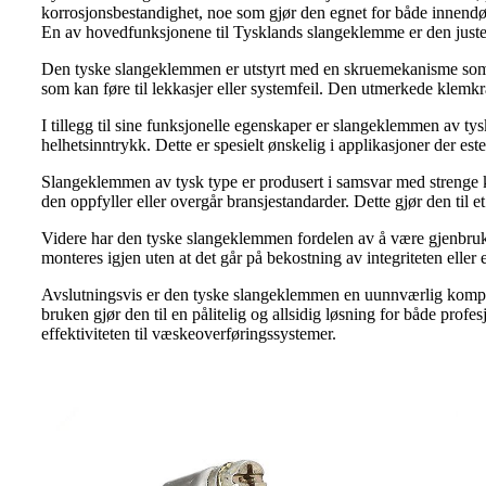
korrosjonsbestandighet, noe som gjør den egnet for både innendø
En av hovedfunksjonene til Tysklands slangeklemme er den justerbar
Den tyske slangeklemmen er utstyrt med en skruemekanisme som mu
som kan føre til lekkasjer eller systemfeil. Den utmerkede klemkr
I tillegg til sine funksjonelle egenskaper er slangeklemmen av tys
helhetsinntrykk. Dette er spesielt ønskelig i applikasjoner der est
Slangeklemmen av tysk type er produsert i samsvar med strenge kval
den oppfyller eller overgår bransjestandarder. Dette gjør den til et
Videre har den tyske slangeklemmen fordelen av å være gjenbrukb
monteres igjen uten at det går på bekostning av integriteten eller e
Avslutningsvis er den tyske slangeklemmen en uunnværlig kompone
bruken gjør den til en pålitelig og allsidig løsning for både prof
effektiviteten til væskeoverføringssystemer.