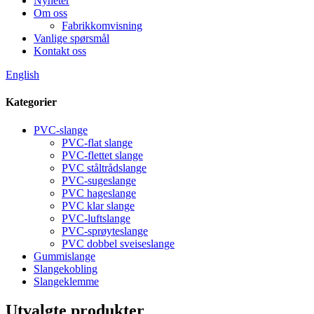
Nyheter
Om oss
Fabrikkomvisning
Vanlige spørsmål
Kontakt oss
English
Kategorier
PVC-slange
PVC-flat slange
PVC-flettet slange
PVC ståltrådslange
PVC-sugeslange
PVC hageslange
PVC klar slange
PVC-luftslange
PVC-sprøyteslange
PVC dobbel sveiseslange
Gummislange
Slangekobling
Slangeklemme
Utvalgte produkter