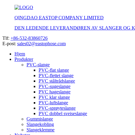
QINGDAO EASTOP COMPANY LIMITED
DEN LEDENDE LEVERANDØREN AV SLANGER OG 
Tlf:
+86-532-83860726
E-post:
sales02@eastophose.com
Hjem
Produkter
PVC-slange
PVC-flat slange
PVC-flettet slange
PVC ståltrådslange
PVC-sugeslange
PVC hageslange
PVC klar slange
PVC-luftslange
PVC-sprøyteslange
PVC dobbel sveiseslange
Gummislange
Slangekobling
Slangeklemme