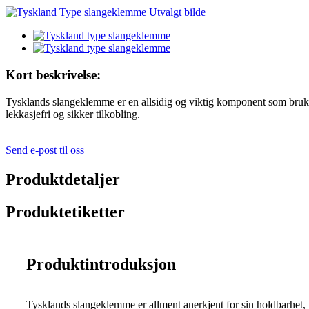
Kort beskrivelse:
Tysklands slangeklemme er en allsidig og viktig komponent som brukes i
lekkasjefri og sikker tilkobling.
Send e-post til oss
Produktdetaljer
Produktetiketter
Produktintroduksjon
Tysklands slangeklemme er allment anerkjent for sin holdbarhet, pål