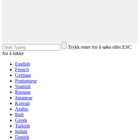
Trykk enter for å søke eller ESC
for å lukke
English
French
German
Portuguese
Spanish
Russian
Japanese
Korean
Arabic
Irish
Greek
Turkish
Italian
Danish