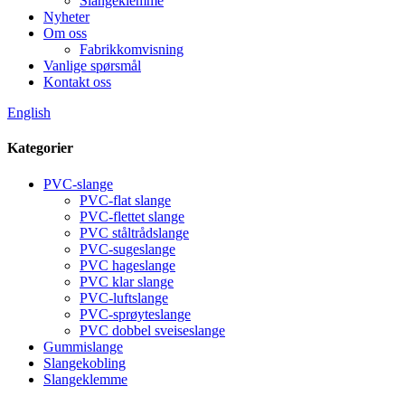
Slangeklemme
Nyheter
Om oss
Fabrikkomvisning
Vanlige spørsmål
Kontakt oss
English
Kategorier
PVC-slange
PVC-flat slange
PVC-flettet slange
PVC ståltrådslange
PVC-sugeslange
PVC hageslange
PVC klar slange
PVC-luftslange
PVC-sprøyteslange
PVC dobbel sveiseslange
Gummislange
Slangekobling
Slangeklemme