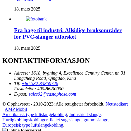
18. mars 2025
Fra hage til industri: Allsidige bruksområder
for PVC-slanger utforsket
18. mars 2025
KONTAKTINFORMASJON
Adresse:
1618, bygning 4, Excellence Century Center, nr. 31
Longcheng Road, Qingdao, Kina
Tlf:
+86-532-83860726
Fasttelefon:
400-86-00000
E-post:
sales02@eastophose.com
© Opphavsrett - 2010-2023: Alle rettigheter forbeholdt.
Nettstedkart
-
AMP Mobil
Amerikansk type luftslangekobling
,
Industriell slange
,
Hurtigkoblingskoblinger
,
flettet sugeslange
,
gummislange
,
Europeisk type luftslangekobling
,