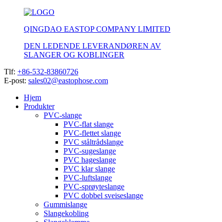
QINGDAO EASTOP COMPANY LIMITED
DEN LEDENDE LEVERANDØREN AV
SLANGER OG KOBLINGER
Tlf:
+86-532-83860726
E-post:
sales02@eastophose.com
Hjem
Produkter
PVC-slange
PVC-flat slange
PVC-flettet slange
PVC ståltrådslange
PVC-sugeslange
PVC hageslange
PVC klar slange
PVC-luftslange
PVC-sprøyteslange
PVC dobbel sveiseslange
Gummislange
Slangekobling