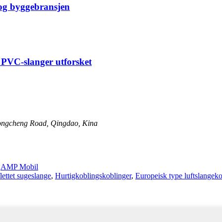
 og byggebransjen
r PVC-slanger utforsket
 Longcheng Road, Qingdao, Kina
-
AMP Mobil
flettet sugeslange
,
Hurtigkoblingskoblinger
,
Europeisk type luftslangek