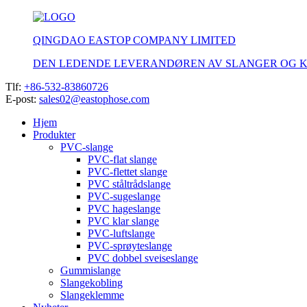
QINGDAO EASTOP COMPANY LIMITED
DEN LEDENDE LEVERANDØREN AV SLANGER OG 
Tlf:
+86-532-83860726
E-post:
sales02@eastophose.com
Hjem
Produkter
PVC-slange
PVC-flat slange
PVC-flettet slange
PVC ståltrådslange
PVC-sugeslange
PVC hageslange
PVC klar slange
PVC-luftslange
PVC-sprøyteslange
PVC dobbel sveiseslange
Gummislange
Slangekobling
Slangeklemme