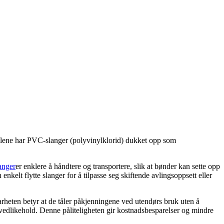
erialene har PVC-slanger (polyvinylklorid) dukket opp som
anger
er enklere å håndtere og transportere, slik at bønder kan sette opp
nkelt flytte slanger for å tilpasse seg skiftende avlingsoppsett eller
rheten betyr at de tåler påkjenningene ved utendørs bruk uten å
 vedlikehold. Denne påliteligheten gir kostnadsbesparelser og mindre