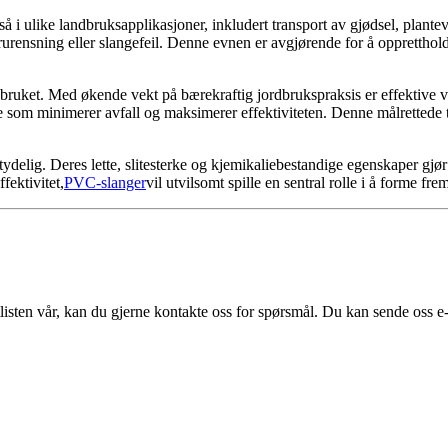
å i ulike landbruksapplikasjoner, inkludert transport av gjødsel, plant
 forurensning eller slangefeil. Denne evnen er avgjørende for å oppretth
ndbruket. Med økende vekt på bærekraftig jordbrukspraksis er effektive
oe som minimerer avfall og maksimerer effektiviteten. Denne målretted
ydelig. Deres lette, slitesterke og kjemikaliebestandige egenskaper gjø
fektivitet,
PVC-slanger
vil utvilsomt spille en sentral rolle i å forme fr
tlisten vår, kan du gjerne kontakte oss for spørsmål. Du kan sende oss e-p