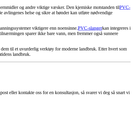
evernmidler og andre viktige væsker. Den kjemiske motstanden til
PVC-
olde avlingenes helse og sikre at bønder kan utføre nødvendige
 vanningssystemer viktigere enn noensinne.
PVC-slanger
kan integreres i
e tilnærmingen sparer ikke bare vann, men fremmer også sunnere
r dem til et uvurderlig verktøy for moderne landbruk. Etter hvert som
emtidens landbruk.
ost eller kontakte oss for en konsultasjon, så svarer vi deg så snart vi