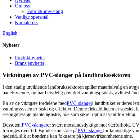
Nyheter
Om oss
Fabrikkomvisning
Vanlige spørsmål
Kontakt oss
English
Nyheter
Produktnyheter
Bransjenyheter
Virkningen av PVC-slanger på landbrukssektoren
I den stadig utviklende landbrukssektoren spiller materialvalg en avgj
banebrytende, og har betydelig påvirket vanningspraksis, avlingshåndt
En av de viktigste fordelene med
PVC-slanger
i landbruket er deres let
vanningssystemer raskt og effektivt. Denne fleksibiliteten er spesielt f
sesongmessige plantemønstre, noe som sikrer optimal vannfordeling.
Dessuten,
PVC-slanger
er svært motstandsdyktige mot værforhold, UV-s
forringes over tid. Bønder kan stole på
PVC-slanger
for langsiktige va
nedetid, slik at bøndene kan fokusere på kjernevirksomhetene sine.