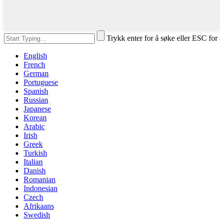
Trykk enter for å søke eller ESC for
English
French
German
Portuguese
Spanish
Russian
Japanese
Korean
Arabic
Irish
Greek
Turkish
Italian
Danish
Romanian
Indonesian
Czech
Afrikaans
Swedish