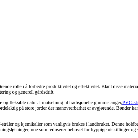
ørende rolle i å forbedre produktivitet og effektivitet. Blant disse mat
ering og generell gårdsdrift.
te og fleksible natur. I motsetning til tradisjonelle gummislanger,
PVC-sl
ordelaktig på store jorder der manøvrerbarhet er avgjørende. Bønder kan e
tråler og kjemikalier som vanligvis brukes i landbruket. Denne holdba
nningsløsninger, noe som reduserer behovet for hyppige utskiftinger og