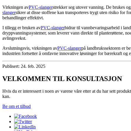
Virkningen av
PVC-slanger
strekker seg utover vanning. De brukes ogs
slanger
sikrer at disse stoffene kan transporteres trygt uten risiko for
behandlinger effektivt.
I tillegg er bruken av
PVC-slanger
bidrar til vannbevaringsarbeid i la
dryppvanningssystemer, som leverer vann direkte til planterøttene, n
avlingsvekst.
Avslutningsvis, virkningen av
PVC-slanger
på landbrukssektoren er bet
industrien fortsetter å omfavne innovative løsninger for bærekraft og ef
Publisert: 24. feb. 2025
VELKOMMEN TIL KONSULTASJON
Hvis du er interessert i noen av varene våre etter at du har sett produk
kan.
Be om et tilbud