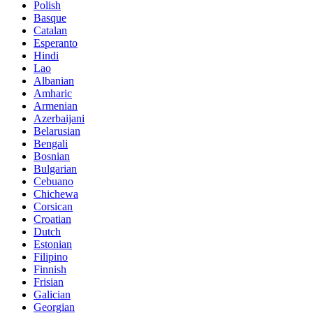
Polish
Basque
Catalan
Esperanto
Hindi
Lao
Albanian
Amharic
Armenian
Azerbaijani
Belarusian
Bengali
Bosnian
Bulgarian
Cebuano
Chichewa
Corsican
Croatian
Dutch
Estonian
Filipino
Finnish
Frisian
Galician
Georgian