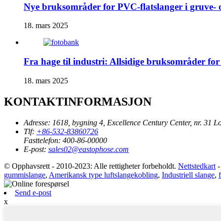
Nye bruksområder for PVC-flatslanger i gruve-
18. mars 2025
Fra hage til industri: Allsidige bruksområder fo
18. mars 2025
KONTAKTINFORMASJON
Adresse:
1618, bygning 4, Excellence Century Center, nr. 31
Tlf:
+86-532-83860726
Fasttelefon:
400-86-00000
E-post:
sales02@eastophose.com
© Opphavsrett - 2010-2023: Alle rettigheter forbeholdt.
Nettstedkart
gummislange
,
Amerikansk type luftslangekobling
,
Industriell slange
,
Send e-post
x