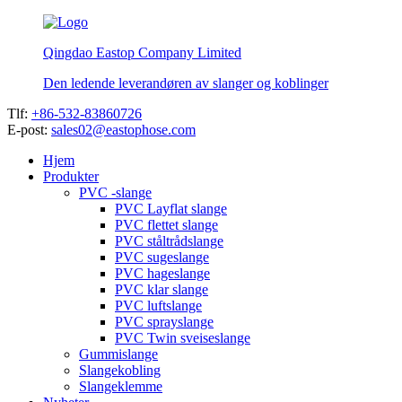
Qingdao Eastop Company Limited
Den ledende leverandøren av slanger og koblinger
Tlf:
+86-532-83860726
E-post:
sales02@eastophose.com
Hjem
Produkter
PVC -slange
PVC Layflat slange
PVC flettet slange
PVC ståltrådslange
PVC sugeslange
PVC hageslange
PVC klar slange
PVC luftslange
PVC sprayslange
PVC Twin sveiseslange
Gummislange
Slangekobling
Slangeklemme