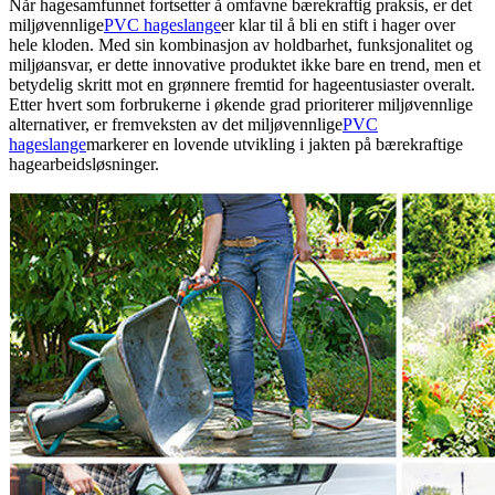
Når hagesamfunnet fortsetter å omfavne bærekraftig praksis, er det
miljøvennlige
PVC hageslange
er klar til å bli en stift i hager over
hele kloden. Med sin kombinasjon av holdbarhet, funksjonalitet og
miljøansvar, er dette innovative produktet ikke bare en trend, men et
betydelig skritt mot en grønnere fremtid for hageentusiaster overalt.
Etter hvert som forbrukerne i økende grad prioriterer miljøvennlige
alternativer, er fremveksten av det miljøvennlige
PVC
hageslange
markerer en lovende utvikling i jakten på bærekraftige
hagearbeidsløsninger.