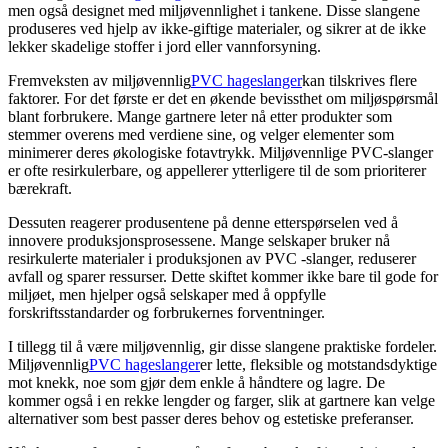
men også designet med miljøvennlighet i tankene. Disse slangene
produseres ved hjelp av ikke-giftige materialer, og sikrer at de ikke
lekker skadelige stoffer i jord eller vannforsyning.
Fremveksten av miljøvennlig
PVC hageslanger
kan tilskrives flere
faktorer. For det første er det en økende bevissthet om miljøspørsmål
blant forbrukere. Mange gartnere leter nå etter produkter som
stemmer overens med verdiene sine, og velger elementer som
minimerer deres økologiske fotavtrykk. Miljøvennlige PVC-slanger
er ofte resirkulerbare, og appellerer ytterligere til de som prioriterer
bærekraft.
Dessuten reagerer produsentene på denne etterspørselen ved å
innovere produksjonsprosessene. Mange selskaper bruker nå
resirkulerte materialer i produksjonen av PVC -slanger, reduserer
avfall og sparer ressurser. Dette skiftet kommer ikke bare til gode for
miljøet, men hjelper også selskaper med å oppfylle
forskriftsstandarder og forbrukernes forventninger.
I tillegg til å være miljøvennlig, gir disse slangene praktiske fordeler.
Miljøvennlig
PVC hageslanger
er lette, fleksible og motstandsdyktige
mot knekk, noe som gjør dem enkle å håndtere og lagre. De
kommer også i en rekke lengder og farger, slik at gartnere kan velge
alternativer som best passer deres behov og estetiske preferanser.