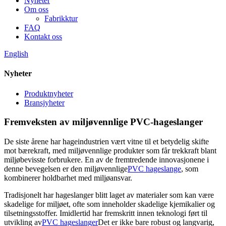
Nyheter
Om oss
Fabrikktur
FAQ
Kontakt oss
English
Nyheter
Produktnyheter
Bransjyheter
Fremveksten av miljøvennlige PVC-hageslanger
De siste årene har hageindustrien vært vitne til et betydelig skifte
mot bærekraft, med miljøvennlige produkter som får trekkraft blant
miljøbevisste forbrukere. En av de fremtredende innovasjonene i
denne bevegelsen er den miljøvennlige
PVC hageslange
, som
kombinerer holdbarhet med miljøansvar.
Tradisjonelt har hageslanger blitt laget av materialer som kan være
skadelige for miljøet, ofte som inneholder skadelige kjemikalier og
tilsetningsstoffer. Imidlertid har fremskritt innen teknologi ført til
utvikling av
PVC hageslanger
Det er ikke bare robust og langvarig,