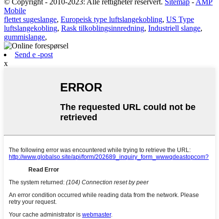
© Copyright - 2010-2023: Alle rettigheter reservert.
Sitemap
-
AMP
Mobile
flettet sugeslange
,
Europeisk type luftslangekobling
,
US Type
luftslangekobling
,
Rask tilkoblingsinnredning
,
Industriell slange
,
gummislange
,
Send e -post
x